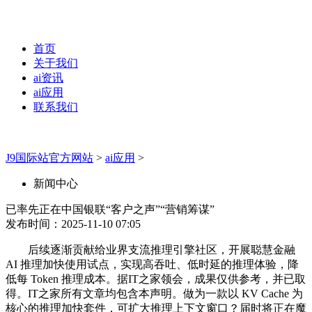
首页
关于我们
ai资讯
ai应用
联系我们
J9国际站官方网站
>
ai应用
>
新闻中心
已率先正在中国银联“客户之声”“营销筹谋”
发布时间：2025-11-10 07:05
后续逐渐贡献给业界支流推理引擎社区，开展聪慧金融
AI 推理加快使用试点，实现高吞吐、低时延的推理体验，降
低每 Token 推理成本。据IT之家领会，成果仅供参考，并已取
得。IT之家所有文章均包含本声明。做为一款以 KV Cache 为
核心的推理加快套件，可扩大推理上下文窗口？届时将正在魔