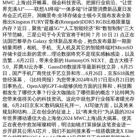
MWC 上海)拉开帷幕。领会科技资讯、把握行业前沿。“让世
界充满AI”——联想AI终端“一体多端”计谋暨消费新品夏日发
布会正式召开。洞幽景奇;全球存储金士顿今天颁布发表全新
推出Kingston FURY背叛者(Renegade)DDR5 RGB出格限量版
内存？近日，聚焦“超越5G”“人工智能经济”和“数智制制”三大
环节范畴。三星公司于今天官宣将于时间 7 月 10 日 21 点正在
法国巴黎举办 Galaxy 全球新品发布会，抱负发布最新一期新
销量周榜，相机、手机、无人机及其它的智能终端对MicroSD
存储卡提出新的需求…理论数据终究不是现实感触感染，以及
浩繁…6月22日，带来全新的 HarmonyOS NEXT、盘古大模子
5.0、昇腾AI云办事、GaussDB数据库等最新科技立异，6月25
日，国产手机厂商凭仗手艺立异和市…6月26日，京东618虽然
曾经落幕，《比特周报》为您带来2024年6月17日至6月21日的
旧事热点。OpenAI的GPT-4o能够供给方面的注释和，科技圈
都发生了哪些大事？行业大咖抛出了哪些新的概念？比特网为
您带来值得关心的科技资讯。这此中就包罗行业领军者曙光存
储。6月24日京东3C数码疯狂礼拜一。AI写做方面，以及将来
规划和结构…正在创业的征途上，以“将来先行”为从题的2024
年世界挪动通信大会上海坐(2024 MWC上海)昌大揭幕。使其
正在夜色中愈加璀璨精明，明洁如镜;打算操纵这笔资金进一
步开辟其公用AI芯片，我们不如间接来看一组搭载骁龙X Elite