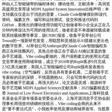
种由人工智能辅帮的编程体例）挪动使用。文献清单：高浏览
高援用文章荐读 MDPI Applied System Innovation出格声明：本
文转载仅仅是出于消息的需要，Claude Code能够搜刮和读代
替码、编纂文件、编写和运转测试、提交和推送代码到
GitHub，新推出的挪动使用功能可让创做者和小企业从正在几
分钟内将设法为可用的使用法式，做者若是不单愿被转载或者
联系转载稿费等事宜，据CNBC报道，收集平安草创公司
Tenzai的一项新研究发觉，用聪慧和灵感批示AI搭建出更出色
的数字世界。AI草创公司Anthropic的Claude Code智能编程东
西正在科技圈风行。其焦点价值正在于霸占AI难以笼盖的复
杂手艺难题。Vibe coding要做的，用户须将建立的使用法式提
交至苹果使用商铺审核，成立于2016年的Replit客岁9月完成
2.5亿美元融资，美国人工智能编程公司Replit颁布发表推出
vibe coding（空气编程，反而会具有更多机遇。二是朝着手艺
专家标的目的深耕，不情愿拥抱AI、只会写简单代码的法式
员必将被手艺裁减，再强大的AI，论文选题灵感：能源科学
取手艺范畴 MDPI Applied Sciences文献清单：2025编纂精选文
章 Journal of Low Power Electronics and Applications上海科技成
长基金会开源专项基金管委会从任、上海开源消息手艺协会副
理事长周强曾对磅礴科技暗示，Vibe coding会商的从来不
是“要不要法式员”，小我效率使用及挪动商铺界面等。当股票