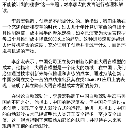
不能被计划的秘密”这一主题，对李彦宏的发言进行梳理和解
读。
李彦宏强调，创新是不能被计划的。他指出，我们生活在
一个充满创新和变革的时代，过去几十年计算机革命的每18个
月性能翻倍、成本减半的摩尔定律，如今已演变为大语言模型
每12个月推理成本降低90%以上的趋势。这种进步速度远超过
去计算机革命的速度，充分证明了创新并非源于计划，而是环
境与机遇的产物。
李彦宏表示，中国公司正在努力创新以降低大语言模型的
成本。他指出，大语言模型是一个庞大的领域，在中国，我们
必须通过技术创新来降低推理和训练的成本。通过持续创新，
中国公司在文心一言的成功推出及其在类ChatGPT应用上的表
现，证明了其在降低大语言模型成本方面的努力。
在讨论自动驾驶时，李彦宏强调了中国自动驾驶生态与美
国的不同之处。他指出，中国的路况复杂，但中国公司通过技
术创新，实现了全无人驾驶方式的运行。他进一步指出，中国
的自动驾驶技术已经证明比人类开车安全得多，至少安全10
倍。这一观点得到了阿联酋AI部长的认同，并期待在未来实
现所有车辆的自动驾驶。