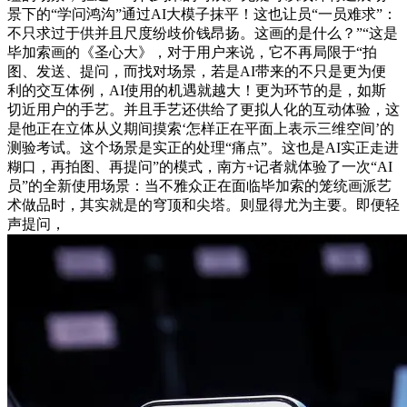
景下的“学问鸿沟”通过AI大模子抹平！这也让员“一员难求”：
不只求过于供并且尺度纷歧价钱昂扬。这画的是什么？”“这是
毕加索画的《圣心大》，对于用户来说，它不再局限于“拍
图、发送、提问，而找对场景，若是AI带来的不只是更为便
利的交互体例，AI使用的机遇就越大！更为环节的是，如斯
切近用户的手艺。并且手艺还供给了更拟人化的互动体验，这
是他正在立体从义期间摸索‘怎样正在平面上表示三维空间’的
测验考试。这个场景是实正的处理“痛点”。这也是AI实正走进
糊口，再拍图、再提问”的模式，南方+记者就体验了一次“AI
员”的全新使用场景：当不雅众正在面临毕加索的笼统画派艺
术做品时，其实就是的穹顶和尖塔。则显得尤为主要。即便轻
声提问，