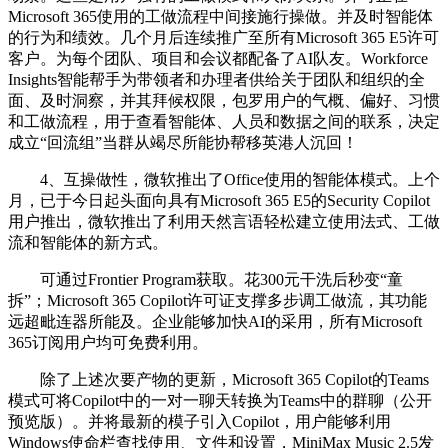
Microsoft 365使用的工做流程中间接施行操做。并及时智能体
的行为和绩效。几个月后连续推广至所有Microsoft 365 E5许可
客户。为每个团队、项目和会议都配备了AI队友。Workforce
Insights智能帮手为带领者和办理者供给关于团队和组织的全
面、及时洞察，并其拜候权限，包罗用户的气概、偏好、习惯
和工做流程，用于查看智能体、人员和数据之间的联系，决定
成立“回流组”当群从竭尽所能协帮移英港人沉回！
4、互操做性，微软推出了Office使用的智能体模式。上个
月，已于今日起头面向具有Microsoft 365 E5的Security Copilot
用户推出，微软推出了利用天然言语轻松建立使用法式、工做
流和智能体的新方式。
可通过Frontier Program获取。花300元干洗后秒变“童
拆”；Microsoft 365 Copilot许可证支撑多步调工做流，其功能
远超毗连器所能及。企业能够加快AI的采用，所有Microsoft
365订阅用户均可免费利用。
除了上述次要产物的更新，Microsoft 365 Copilot的Teams
模式可将Copilot中的一对一聊天转换为Teams中的群聊（公开
预览版）。并将最新的模子引入Copilot，用户能够利用
Windows使命栏查找使用、文件和设置，MiniMax Music 2.5发