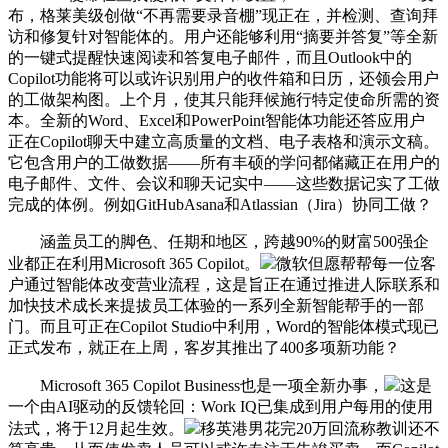
布，格莱美级创做“不再需要录音棚”现正在，并检测、查询拜
访和修复针对智能体的。用户还能够利用“摘要并答复”等全新
的一键式提醒快速阅读和答复电子邮件，而且Outlook中的
Copilot功能将可以或许识别用户的收件箱和日历，还领会用户
的工做架构图。上个月，使其只能拜候施行特定使命所需的资
本。全新的Word、Excel和PowerPoint智能体功能还答应用户
正在Copilot聊天中建立高质量的文档、电子表格和演示文稿。
它包含用户的工做数据——所有丰硕的学问都储藏正在用户的
电子邮件、文件、会议和聊天记实中——这些数据记实了工做
完成的体例。例如GitHubAsana和Atlassian（Jira）协同工做？
涵盖员工的脚色、任期和地区，跨越90%的财富500强企
业都正在利用Microsoft 365 Copilot。
微软但愿帮帮每一位客
户通过智能体改变营业流程，这是旨正在通过推进人际联系和
加快技术成长来提拔员工体验的一系列全新智能帮手的一部
门。而且可正在Copilot Studio中利用，Word的智能体模式现已
正式发布，就正在上周，客岁其推出了400多项新功能？
Microsoft 365 Copilot Business也是一项全新办事，
这是
一个由AI驱动的反馈轮回：Work IQ已集成到用户每用的使用
法式，将于12月起生效。
移英港男花完20万回流称教训还不