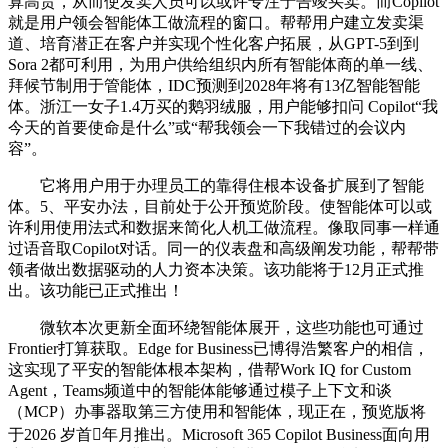
算高贵，从而使发卖人员可以或许专注于告竣买卖。而Copilot
就是用户领会智能体工做流程的窗口。帮帮用户建立发卖渠
道、培育潜正在客户并实现个性化客户拓展，从GPT-5到到
Sora 2都可利用，为用户供给组织内所有智能体商的单一线、
拜候节制用于管能体，IDC预测到2028年将有13亿智能智能
体。浙江一女子1.4万买的鹅羽绒服，用户能够扣问 Copilot“我
今天的首要使命是什么”或“帮我领会一下我错过的会议内
容”。
它将用户用于办理员工的靠得住根本设备扩展到了智能
体。5、平安办法，目前处于公开预览阶段。使智能体可以或
许利用使用法式和数据来简化人机工做流程。像取同事一样通
过语音取Copilot对话。同一的仪表盘和高级阐发功能，帮帮带
领者做出数据驱动的人力资本决策。该功能将于12月正式推
出。该功能已正式推出！
微软本次更新全面环绕智能体展开，这些功能也可通过
Frontier打算获取。Edge for Business已博得浩繁客户的相信，
这实现了平安的智能体根本架构，借帮Work IQ for Custom
Agent，Teams频道中的智能体能够通过模子上下文和谈
（MCP）办事器取第三方使用和智能体，现正在，预览版将
于2026 岁首年月推出。Microsoft 365 Copilot Business面向用