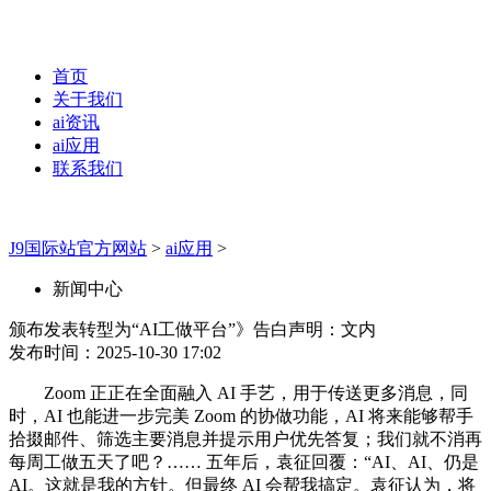
首页
关于我们
ai资讯
ai应用
联系我们
J9国际站官方网站
>
ai应用
>
新闻中心
颁布发表转型为“AI工做平台”》告白声明：文内
发布时间：2025-10-30 17:02
Zoom 正正在全面融入 AI 手艺，用于传送更多消息，同
时，AI 也能进一步完美 Zoom 的协做功能，AI 将来能够帮手
拾掇邮件、筛选主要消息并提示用户优先答复；我们就不消再
每周工做五天了吧？…… 五年后，袁征回覆：“AI、AI、仍是
AI。这就是我的方针。但最终 AI 会帮我搞定。袁征认为，将