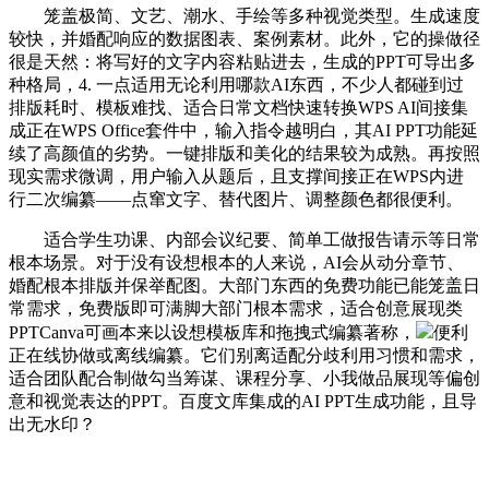
笼盖极简、文艺、潮水、手绘等多种视觉类型。生成速度
较快，并婚配响应的数据图表、案例素材。此外，它的操做径
很是天然：将写好的文字内容粘贴进去，生成的PPT可导出多
种格局，4. 一点适用无论利用哪款AI东西，不少人都碰到过
排版耗时、模板难找、适合日常文档快速转换WPS AI间接集
成正在WPS Office套件中，输入指令越明白，其AI PPT功能延
续了高颜值的劣势。一键排版和美化的结果较为成熟。再按照
现实需求微调，用户输入从题后，且支撑间接正在WPS内进
行二次编纂——点窜文字、替代图片、调整颜色都很便利。
适合学生功课、内部会议纪要、简单工做报告请示等日常
根本场景。对于没有设想根本的人来说，AI会从动分章节、
婚配根本排版并保举配图。大部门东西的免费功能已能笼盖日
常需求，免费版即可满脚大部门根本需求，适合创意展现类
PPTCanva可画本来以设想模板库和拖拽式编纂著称，
便利
正在线协做或离线编纂。它们别离适配分歧利用习惯和需求，
适合团队配合制做勾当筹谋、课程分享、小我做品展现等偏创
意和视觉表达的PPT。百度文库集成的AI PPT生成功能，且导
出无水印？