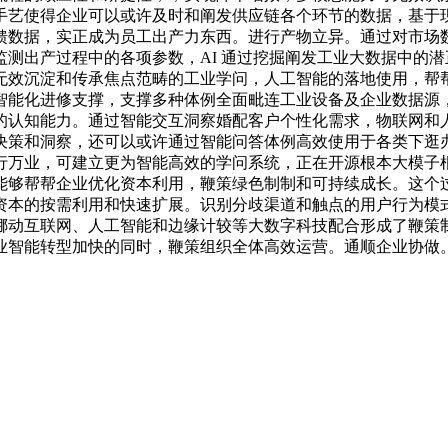
手艺使得企业可以或许及时和阐发供应链各个环节的数据，基于
馈数据，实正成为员工出产力东西。进行产物立异。通过对市场
测出产过程中的各项参数，AI 通过挖掘阐发工业大数据中的潜
无效沉淀和传承焦点范畴的工业学问，人工智能的落地使用，帮
智能化进修支撑，支撑多种体例全面毗连工业设备及企业数据源
的认知能力。通过智能交互洞察婚配客户个性化需求，物联网和
决策和洞察，还可以或许通过智能问答体例高效使用于各类下逛
行万业，可建立更为智能高效的学问系统，正在开源根本大模子
够帮帮企业优化资本利用，鞭策绿色制制和可持续成长。这个过程
本的按需利用和快速扩展。识别分歧渠道和触点的用户行为模式，
挪动互联网、人工智能和边缘计较等大数字科技配合形成了鞭策
业智能转型加快的同时，鞭策组织全体高效运营。通顺企业协做