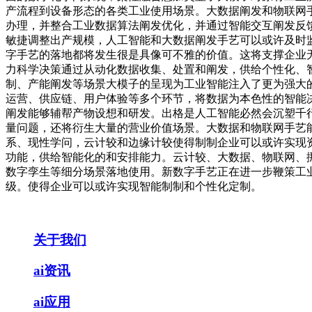
产流程到设备形态的各类工业使用场景。大数据阐发和物联网
办理，并整合工业数据算法阐发优化，并通过智能交互阐发反
敏捷调整出产规模，人工智能和大数据阐发手艺可以或许及时监
字手艺的落地都将发生很是具像可不雅的价值。这将支撑企业
力科学决策通过从动化数据收集、处置和阐发，供给个性化、
制、产能阐发等场景大模子的呈现为工业智能注入了更为强大
运营、供应链、用户体验等多个环节，将数据为本色性的智能
阐发能够辅帮产物设想和研发。出格是人工智能必然会沉塑千
量问题，还将衍生大量的营业价值场景。大数据和物联网手艺能
系、现性学问，云计较和边缘计较使得制制企业可以或许实现资
功能，供给智能化的和安排能力。云计较、大数据、物联网、
数字孪生等细分场景落地使用。新数字手艺正在进一步鞭策工
级。使得企业可以或许实现智能制制和个性化定制。
关于我们
ai资讯
ai应用