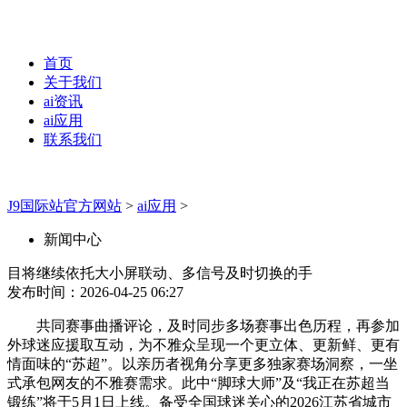
首页
关于我们
ai资讯
ai应用
联系我们
J9国际站官方网站
>
ai应用
>
新闻中心
目将继续依托大小屏联动、多信号及时切换的手
发布时间：2026-04-25 06:27
共同赛事曲播评论，及时同步多场赛事出色历程，再参加
外球迷应援取互动，为不雅众呈现一个更立体、更新鲜、更有
情面味的“苏超”。以亲历者视角分享更多独家赛场洞察，一坐
式承包网友的不雅赛需求。此中“脚球大师”及“我正在苏超当
锻练”将于5月1日上线。备受全国球迷关心的2026江苏省城市