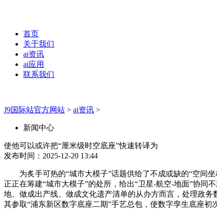
首页
关于我们
ai资讯
ai应用
联系我们
J9国际站官方网站
>
ai资讯
>
新闻中心
使他可以或许把“厘米级时空底座”快速转译为
发布时间：2025-12-20 13:44
为炙手可热的“城市大模子”话题供给了不成或缺的“空间坐标系
正正在筹建“城市大模子”的处所，给出“卫星-航空-地面”协
地、做成出产线、做成文化遗产清单的从办方而言，处理政务数据“
其参取“浦东新区数字底座二期”手艺总包，使数字孪生底座初