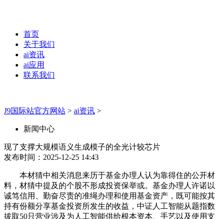
首页
关于我们
ai资讯
ai应用
联系我们
J9国际站官方网站
>
ai资讯
>
新闻中心
现了支撑大规模语义生成模子的全光计较芯片
发布时间：2025-12-25 14:43
本材猜中相关消息来历于基金办理人认为靠得住的公开材
料，材猜中提及的个股不形成投资保举或。基金办理人许诺以
诚笃信用、勤奋尽责的准绳办理和使用基金资产，既可能按其
持有份额分享基金投资所发生的收益，中证人工智能从题指数
拔取50只营业涉及为人工智能供给根本资本、手艺以及使用支