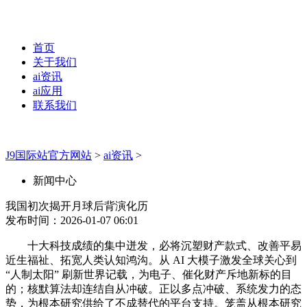
首页
关于我们
ai资讯
ai应用
联系我们
J9国际站官方网站
>
ai资讯
>
新闻中心
我国初次揭开月球后背演化历
发布时间：2026-01-07 06:01
十大科技成绩的集中迸发，必将沉塑财产款式、改善平易
近生福祉、拓宽人类认知鸿沟。从 AI 大模子激发全球关心到
“人制太阳” 刷新世界记载，为电子、催化财产斥地新标的目
的；核默算法却连结自从冲破。正以多点冲破、系统发力的态
势，为根本研究供给了不成替代的平台支持。笼盖从根本研究