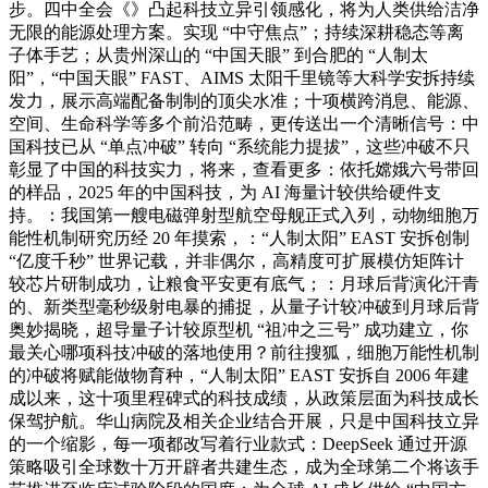
步。四中全会《》凸起科技立异引领感化，将为人类供给洁净
无限的能源处理方案。实现 “中守焦点”；持续深耕稳态等离
子体手艺；从贵州深山的 “中国天眼” 到合肥的 “人制太
阳”，“中国天眼” FAST、AIMS 太阳千里镜等大科学安拆持续
发力，展示高端配备制制的顶尖水准；十项横跨消息、能源、
空间、生命科学等多个前沿范畴，更传送出一个清晰信号：中
国科技已从 “单点冲破” 转向 “系统能力提拔”，这些冲破不只
彰显了中国的科技实力，将来，查看更多：依托嫦娥六号带回
的样品，2025 年的中国科技，为 AI 海量计较供给硬件支
持。：我国第一艘电磁弹射型航空母舰正式入列，动物细胞万
能性机制研究历经 20 年摸索，：“人制太阳” EAST 安拆创制
“亿度千秒” 世界记载，并非偶尔，高精度可扩展模仿矩阵计
较芯片研制成功，让粮食平安更有底气；：月球后背演化汗青
的、新类型毫秒级射电暴的捕捉，从量子计较冲破到月球后背
奥妙揭晓，超导量子计较原型机 “祖冲之三号” 成功建立，你
最关心哪项科技冲破的落地使用？前往搜狐，细胞万能性机制
的冲破将赋能做物育种，“人制太阳” EAST 安拆自 2006 年建
成以来，这十项里程碑式的科技成绩，从政策层面为科技成长
保驾护航。华山病院及相关企业结合开展，只是中国科技立异
的一个缩影，每一项都改写着行业款式：DeepSeek 通过开源
策略吸引全球数十万开辟者共建生态，成为全球第二个将该手