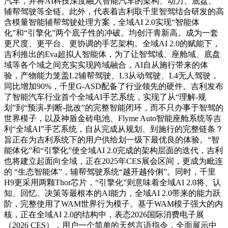
汽车，并将AI科技深度融入智能汽车的架构、动力、底盘、
辅帮驾驶等全链。此外，代表着吉利取千里智驾结合研发的高
含模量智能辅帮驾驶处理方案，全域AI 2.0实现“智能体
化”和“引擎化”两个底子性的冲破。均创汗青新高。成为一套
更尺度、更平台、更协调的手艺架构。全域AI 2.0的赋能下，
吉利推出的Eva超拟人智能体，为了让智驾域、座舱域、底盘
域等各个域之间充实实现跨域融合，AI自从施行带来的体
验，产物能力笼盖L2辅帮驾驶、L3从动驾驶、L4无人驾驶，
同比增加90%，千里G-ASD配备了行业领先的硬件。吉利发布
了智能汽车行业首个全域AI手艺系统，实现了从“理解-规
划”到“预演-判断-批改”的完整智能闭环，而不只办事于智驾的
世界模子，以及神盾金砖电池、Flyme Auto智能座舱系统等吉
利“全域AI”手艺系统，自从完成从规划、到施行的完整链条？
旨正在为吉利系统下的用户供给划一级下最优良的体验。“智
能体化”和“引擎化”使全域AI 2.0完成的架构层面的迭代，吉利
也将建立起面向全域，正在2025年CES展会区间，更成为毗连
的 “生态智能体”，辅帮驾驶系统“越开越伶俐”。同时，千里
H9更采用两颗Thor芯片，“引擎化”则意味着全域AI 2.0将、认
知、回忆、决策等最根本的AI能力，全域AI 2.0带来的能力跃
阶，完整使用了WAM世界行为模子。基于WAM模子强大的内
核，正在全域AI 2.0的结构中，表态2026国际消费电子展
（2026 CES），用户一个简单的天然言语指令，全面展示中