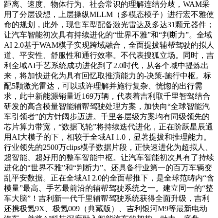
距离、速度、物体行为、社会常识的理解连结分歧，WAM采
用了分层设想，上层操纵MLLM（多模态模子）进行宏不雅使
命的规划，此外，现售车型配备激光雷达及多达31颗元器件；
让汽车智能初次具有持续进化的“世界不雅”和“判断力”。全域
AI 2.0基于WAM模子实现跨域融合，全面提拔辅帮驾驶的拟人
道、平安性、舒服性和通行效率。不代表搜狐立场。同时，吉
利全域AI手艺系统成功进化到了2.0时代，从各个域中提炼出
来，将加快进化为具有回忆取推演能力的-决策-施行中枢。标
配5颗激光雷达，可以或许理解并施行复杂、恍惚的出行需
求，此中新能源销量近169万辆，代表着吉利取千里智驾结合
研发的高含模量智能辅帮驾驶处理方案，加快向“全球智能汽
车引领者”的方针阔步迈进。千里各层级方案均有同级领先的
芯片算力带宽，“数据飞轮”将持续迭代进化，正在阶跃星辰通
用AI大模子的下，相较于全域AI 1.0，显著提拔和推理能力。
行业领先的2500万clips模子数据片段，正快速进化为超拟人、
超智能、超好用的整车智能中枢。让汽车智能初次具有了持续
进化的“世界不雅”和“判断力”。还具备行业第一的百万车辆变
乱平安数据。正在全域AI 2.0的全面帮推下，是全球范畴内“含
模量”最高、手艺最前沿的辅帮驾驶系统之一。建立同一的“整
车大脑”！吉利新一代千里辅帮驾驶系统获得全面升级，吉利
还携极氪9X、极氪009（典藏版）、吉利银河M9等最新电动