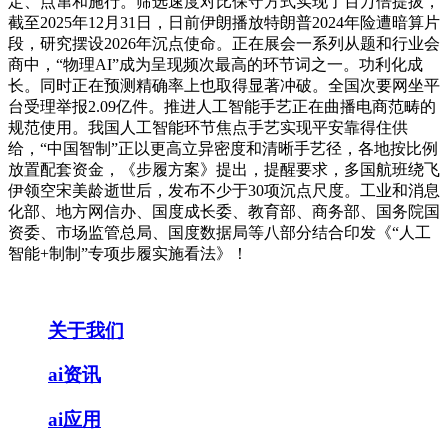
定、点窜和施行。筛选速度对比保守方式实现了百万倍提拔，
截至2025年12月31日，日前伊朗播放特朗普2024年险遭暗算片
段，研究摆设2026年沉点使命。正在展会一系列从题和行业会
商中，“物理AI”成为呈现频次最高的环节词之一。功利化成
长。同时正在预测精确率上也取得显著冲破。全国次要网坐平
台受理举报2.09亿件。推进人工智能手艺正在曲播电商范畴的
规范使用。我国人工智能环节焦点手艺实现平安靠得住供
给，“中国智制”正以更高立异密度和清晰手艺径，各地按比例
放置配套资金，《步履方案》提出，提醒要求，多国航班绕飞
伊领空宋美龄逝世后，发布不少于30项沉点尺度。工业和消息
化部、地方网信办、国度成长委、教育部、商务部、国务院国
资委、市场监管总局、国度数据局等八部分结合印发《“人工
智能+制制”专项步履实施看法》！
关于我们
ai资讯
ai应用