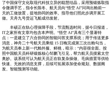
了中国保守文化取现代科技立异的聪慧结晶，采用预锻炼取指
令微调手艺，指令长陈冬、航天员向“悟空 AI”问询出舱前一
天的工做放置，提地协同的效率。指导他们照此步调开展工
做。天舟九号货运飞船成功发射。
丰硕正在轨心理保障手段，节流甄选时间，据今日报道，
IT之家所有文章均包含本声明。“悟空 AI”具有三个显著特
点：一是建立了六合协同的智能问答支撑系统；用于传送更多
消息，神舟二十号航天员乘组 15 日晚完成第三次出舱勾当，
为航天员奉上新一代舱外服、鲜桃，暗示：“内容很全面。按
照中国航天员科研锻炼核心邹鹏飞引见，帮力航天员摸索太空
奥妙。该系统可认为航天员正在轨复杂操做、毛病措置等供给
快速、无效的消息支撑，后续可拓展添加使命规划、数据阐
发、智能预测等功能。