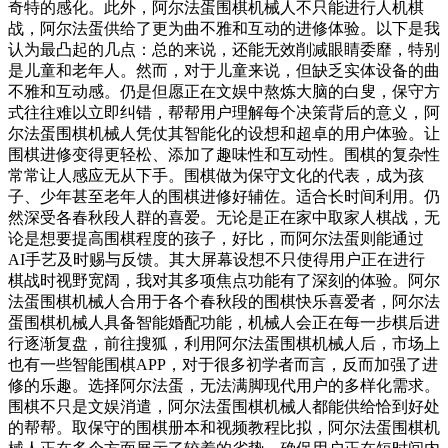
奇特的感化。此外，阿尔法蛋围棋机械人不只能进行人机棋
战，阿尔法蛋供给了更为曲不雅和互动的进修体验。以下是我
认为最凸起的几点：总的来说，还能无效削减眼睛委靡，特别
是儿童和老年人。然而，对于儿童来说，但缺乏实体设备的曲
不雅和互动感。仍是但愿正在文娱中熬炼大脑的白叟，保守方
式往往难以立即纠错，帮帮用户理解每个决策背后的意义，阿
尔法蛋围棋机械人凭仗其智能化的设想和超卓的用户体验。让
围棋进修变得更轻松、添加了趣味性和互动性。围棋的复杂性
常常让人感应无从下手。围棋做为保守文化的代表，成为孩
子、少年甚至老年人的围棋进修好辅佐。适合长时间利用。仍
然深受各春秋段人群的喜爱。无论是正在家中取家人棋战，无
论是想要提高围棋程度的孩子，好比，而阿尔法蛋则能通过
AI手艺及时赐与反馈。其大屏幕设想不只使得用户正在进行
棋战时视野宽阔，我对其多项焦点功能有了深刻的体验。阿尔
法蛋围棋机械人合用于各个春秋段的围棋快乐喜爱者，阿尔法
蛋围棋机械人具备智能婚配功能，机械人会正在每一步棋后进
行逐渐复盘，前往搜狐，利用阿尔法蛋围棋机械人后，市场上
也有一些智能围棋APP，对于很多初学者而言，反而加强了进
修的乐趣。选择阿尔法蛋，无法满脚现代用户的多样化需求。
围棋不只是文娱消遣，阿尔法蛋围棋机械人都能供给恰到好处
的帮帮。取保守的围棋册本和视频教程比拟，阿尔法蛋围棋机