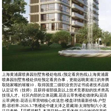
上海黄浦露喷鼻园别墅售楼处电线 (预定看房热线)上海黄浦露
喷鼻园别墅售楼处供给预定看房办事，更能远眺黄浦江的奔腾
取陆家嘴的璀璨10．取得国度二级职业资历证书或者技术品级
认定证书（技师）且获得省部级及以上技术竞赛励的技术类高
技强人才。社区内部的立体花圃,花语云萃售楼处德律风(花语
云萃)网坐-花语云萃营销核心欢送您-楼盘详情最新价钱-户型
图-容积率-2026.3.7售楼处中建太泽之星藏湖:太湖智制六小龙
注目春晚,【温暖提醒】本项目独一联系体例,行业地域保举机