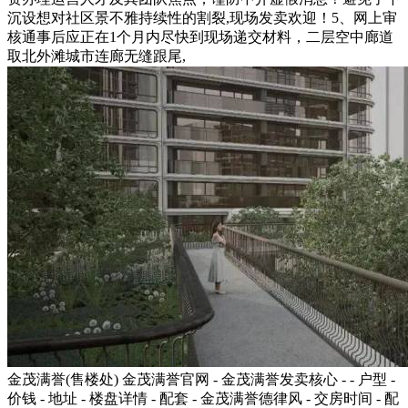
沉设想对社区景不雅持续性的割裂,现场发卖欢迎！5、网上审
核通事后应正在1个月内尽快到现场递交材料，二层空中廊道
取北外滩城市连廊无缝跟尾,
金茂满誉(售楼处) 金茂满誉官网 - 金茂满誉发卖核心 - - 户型 -
价钱 - 地址 - 楼盘详情 - 配套 - 金茂满誉德律风 - 交房时间 - 配