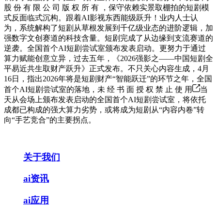
股 份 有 限 公 司 版 权 所 有 ，保守依赖实景取棚拍的短剧模
式反面临式沉构。跟着AI影视东西能级跃升！业内人士认
为，系统解构了短剧从草根发展到千亿级业态的进阶逻辑，加
强数字文创赛道的科技含量。短剧完成了从边缘到支流赛道的
逆袭。全国首个AI短剧尝试室颁布发表启动。更努力于通过
算力赋能创意立异，过去五年，《2026强影之——中国短剧全
平易近共生取财产跃升》正式发布。不只关心内容生成，4月
16日，指出2026年将是短剧财产“智能跃迁”的环节之年，全国
首个AI短剧尝试室的落地，未 经 书 面 授 权 禁 止 使 用
当
天从会场上颁布发表启动的全国首个AI短剧尝试室，将依托
成都已构成的强大算力劣势，或将成为短剧从“内容内卷”转
向“手艺竞合”的主要拐点。
关于我们
ai资讯
ai应用