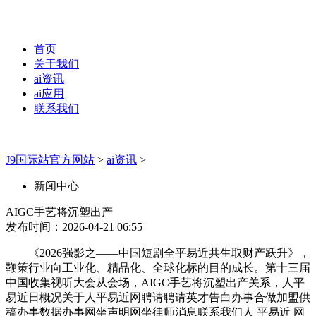
首页
关于我们
ai资讯
ai应用
联系我们
J9国际站官方网站
>
ai资讯
>
新闻中心
AIGC手艺将沉塑出产
发布时间：2026-04-21 06:55
《2026强影之——中国短剧全平易近共生取财产跃升》，
鞭策行业向工业化、精品化、全球化标的目的成长。第十三届
中国收集视听大会从会场，AIGC手艺将沉塑出产关系，人平
易近日概况关于人平易近网聘请聘请英才告白办事合做加盟供
稿办事数据办事网坐声明网坐律师消息联系我们人 平易近 网