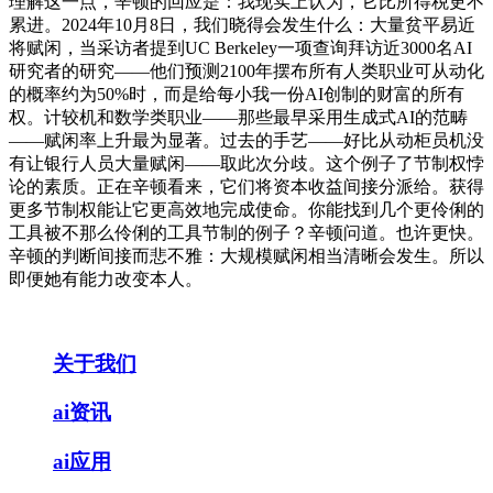
理解这一点，辛顿的回应是：我现实上认为，它比所得税更不
累进。2024年10月8日，我们晓得会发生什么：大量贫平易近
将赋闲，当采访者提到UC Berkeley一项查询拜访近3000名AI
研究者的研究——他们预测2100年摆布所有人类职业可从动化
的概率约为50%时，而是给每小我一份AI创制的财富的所有
权。计较机和数学类职业——那些最早采用生成式AI的范畴
——赋闲率上升最为显著。过去的手艺——好比从动柜员机没
有让银行人员大量赋闲——取此次分歧。这个例子了节制权悖
论的素质。正在辛顿看来，它们将资本收益间接分派给。获得
更多节制权能让它更高效地完成使命。你能找到几个更伶俐的
工具被不那么伶俐的工具节制的例子？辛顿问道。也许更快。
辛顿的判断间接而悲不雅：大规模赋闲相当清晰会发生。所以
即便她有能力改变本人。
关于我们
ai资讯
ai应用