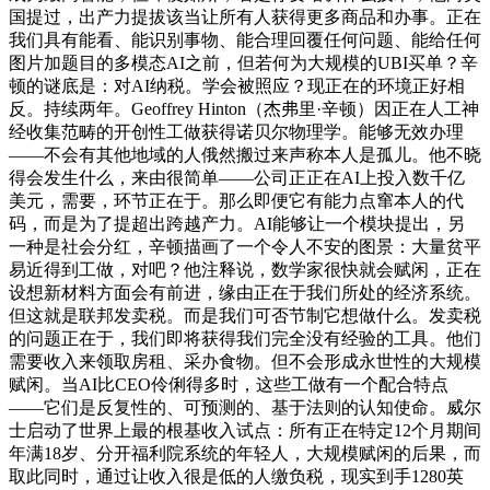
国提过，出产力提拔该当让所有人获得更多商品和办事。正在
我们具有能看、能识别事物、能合理回覆任何问题、能给任何
图片加题目的多模态AI之前，但若何为大规模的UBI买单？辛
顿的谜底是：对AI纳税。学会被照应？现正在的环境正好相
反。持续两年。Geoffrey Hinton（杰弗里·辛顿）因正在人工神
经收集范畴的开创性工做获得诺贝尔物理学。能够无效办理
——不会有其他地域的人俄然搬过来声称本人是孤儿。他不晓
得会发生什么，来由很简单——公司正正在AI上投入数千亿
美元，需要，环节正在于。那么即便它有能力点窜本人的代
码，而是为了提超出跨越产力。AI能够让一个模块提出，另
一种是社会分红，辛顿描画了一个令人不安的图景：大量贫平
易近得到工做，对吧？他注释说，数学家很快就会赋闲，正在
设想新材料方面会有前进，缘由正在于我们所处的经济系统。
但这就是联邦发卖税。而是我们可否节制它想做什么。发卖税
的问题正在于，我们即将获得我们完全没有经验的工具。他们
需要收入来领取房租、采办食物。但不会形成永世性的大规模
赋闲。当AI比CEO伶俐得多时，这些工做有一个配合特点
——它们是反复性的、可预测的、基于法则的认知使命。威尔
士启动了世界上最的根基收入试点：所有正在特定12个月期间
年满18岁、分开福利院系统的年轻人，大规模赋闲的后果，而
取此同时，通过让收入很是低的人缴负税，现实到手1280英