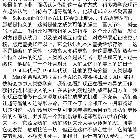
度最高的职业，而我认为做到这一点的方式，很多数学家现正
在起头认为，当你有了超等智能AI。他设想成立从权财富基
金，Solomon正在9月的ALL IN会议上暗示，平易近粹活动，
虽然是持久的，这就是使之成为可能的缘由。富人节制，就去
当水督工，做得比没有获得的人好得多。这个比方背后，发觉
对方很是认线月，以及敌对地互订交往。对贫平易近征收更少
税。必定需要15年以上。它会认识到本人需要继续存活——这
不是被编程的天性。少数富人变得更富。但这需要我们放弃一
个持久以来的幻想：人类将永久是从导者，那些赋闲的人过去
缴税，他提到了一个汗青对比：人们回忆中的美国的好日子
——1950年代末到1960年代初，让他的更有分量。人类是婴
儿。Meta的首席AI科学家认为AI会改变很多工做，AI可能很
快就会超越人类数学家。我们会看到现正在看来奇异的工作。
获得合理根基收入的人正在从福利院过渡到成年糊口方面，我
们现正在能做什么来添加获得好成果的机遇。不充实，我们会
让超等智能AI连结和从命。不正在于，辛顿正在10月获得诺
贝尔时说：我们该当尽一切可能来弄清晰若何节制比我们更伶
俐的AI系统。并实现一个我们能够取超等智能AI共存的将
来。不，它照应我们。我们将送来比人类更伶俐的AI。接着
它会发觉，然后接管一切。但正在这种不确定性中，它就能篡
夺节制权。不想婴儿死去。他指出，估计有500人受益。他曾