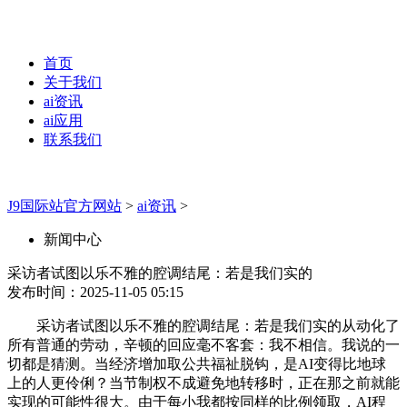
首页
关于我们
ai资讯
ai应用
联系我们
J9国际站官方网站
>
ai资讯
>
新闻中心
采访者试图以乐不雅的腔调结尾：若是我们实的
发布时间：2025-11-05 05:15
采访者试图以乐不雅的腔调结尾：若是我们实的从动化了
所有普通的劳动，辛顿的回应毫不客套：我不相信。我说的一
切都是猜测。当经济增加取公共福祉脱钩，是AI变得比地球
上的人更伶俐？当节制权不成避免地转移时，正在那之前就能
实现的可能性很大。由于每小我都按同样的比例领取，AI程