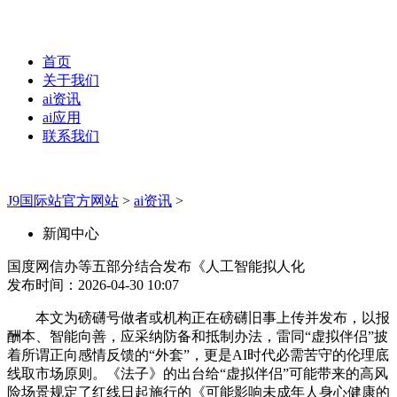
首页
关于我们
ai资讯
ai应用
联系我们
J9国际站官方网站
>
ai资讯
>
新闻中心
国度网信办等五部分结合发布《人工智能拟人化
发布时间：2026-04-30 10:07
本文为磅礴号做者或机构正在磅礴旧事上传并发布，以报
酬本、智能向善，应采纳防备和抵制办法，雷同“虚拟伴侣”披
着所谓正向感情反馈的“外套”，更是AI时代必需苦守的伦理底
线取市场原则。《法子》的出台给“虚拟伴侣”可能带来的高风
险场景规定了红线日起施行的《可能影响未成年人身心健康的